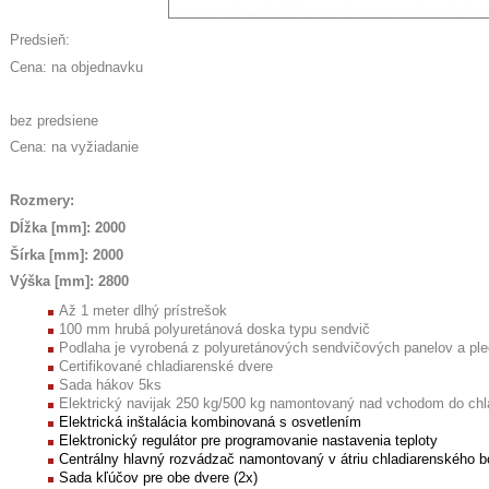
Predsieň:
Cena: na objednavku
bez predsiene
Cena: na vyžiadanie
Rozmery:
Dĺžka [mm]: 2000
Šírka [mm]: 2000
Výška [mm]: 2800
Až 1 meter dlhý prístrešok
100 mm hrubá polyuretánová doska typu sendvič
Podlaha je vyrobená z polyuretánových sendvičových panelov a pl
Certifikované chladiarenské dvere
Sada hákov 5ks
Elektrický navijak 250 kg/500 kg namontovaný nad vchodom do ch
Elektrická inštalácia kombinovaná s osvetlením
Elektronický regulátor pre programovanie nastavenia teploty
Centrálny hlavný rozvádzač namontovaný v átriu chladiarenského 
Sada kľúčov pre obe dvere (2x)