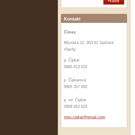
Kontakt
Čimex
Mlynská 22, 053 61 Spišské
Vlachy
p. Čipkár
0905 613 532
p. Čipkarová
0905 357 692
p. ml. Čipkár
0908 452 525
miro.cip
kar@gmai
l.com