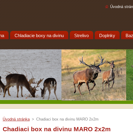
Úvodná strá
ina
Chladiacie boxy na divinu
Strelivo
Doplnky
Baz
Úvodná stránka
>
Chadiaci box na divinu MARO 2x2m
Chadiaci box na divinu MARO 2x2m