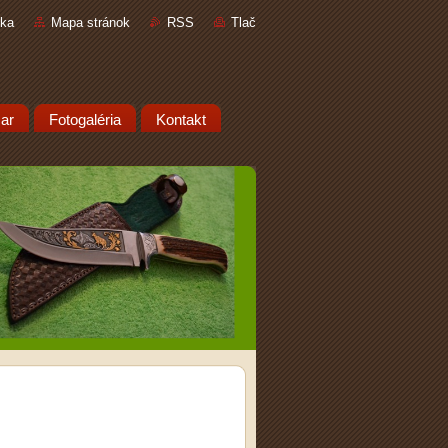
nka
Mapa stránok
RSS
Tlač
ar
Fotogaléria
Kontakt