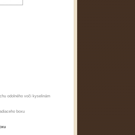
echu odolného voči kyselinám
ladiaceho boxu
boxu