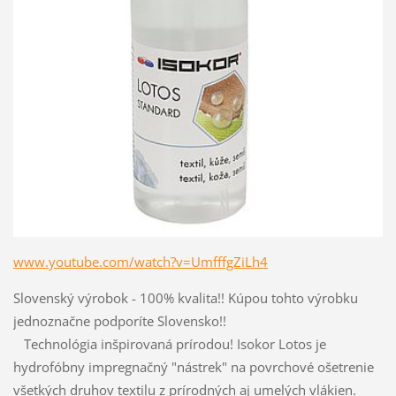
www.youtube.com/watch?v=UmfffgZiLh4
Slovenský výrobok - 100% kvalita!! Kúpou tohto výrobku
jednoznačne podporíte Slovensko!!
Technológia inšpirovaná prírodou! Isokor Lotos je
hydrofóbny impregnačný "nástrek" na povrchové ošetrenie
všetkých druhov textilu z prírodných aj umelých vlákien.