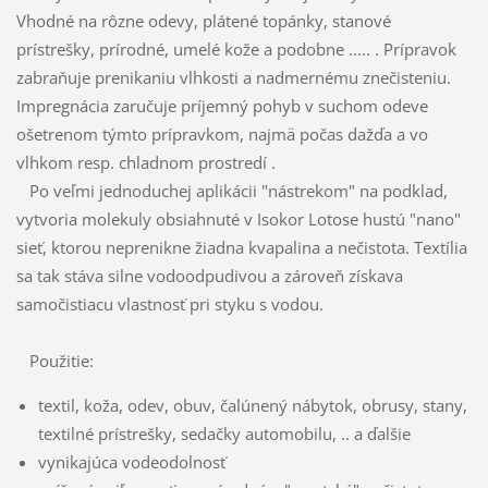
Vhodné na rôzne odevy, plátené topánky, stanové
prístrešky, prírodné, umelé kože a podobne ..... . Prípravok
zabraňuje prenikaniu vlhkosti a nadmernému znečisteniu.
Impregnácia zaručuje príjemný pohyb v suchom odeve
ošetrenom týmto prípravkom, najmä počas dažďa a vo
vlhkom resp. chladnom prostredí .
Po veľmi jednoduchej aplikácii "nástrekom" na podklad,
vytvoria molekuly obsiahnuté v Isokor Lotose hustú "nano"
sieť, ktorou neprenikne žiadna kvapalina a nečistota. Textília
sa tak stáva silne vodoodpudivou a zároveň získava
samočistiacu vlastnosť pri styku s vodou.
Použitie:
textil, koža, odev, obuv, čalúnený nábytok, obrusy, stany,
textilné prístrešky, sedačky automobilu, .. a ďalšie
vynikajúca vodeodolnosť