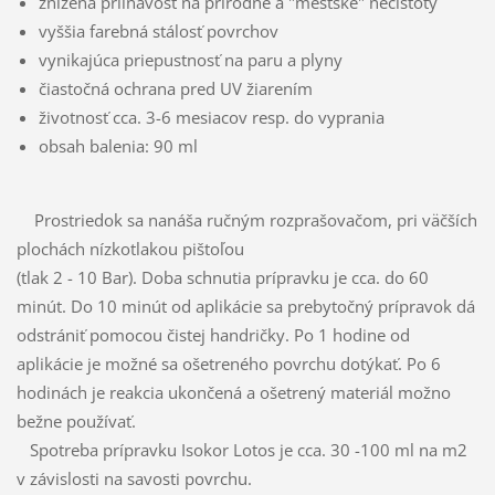
znížená priľnavosť na prírodné a "mestské" nečistoty
vyššia farebná stálosť povrchov
vynikajúca priepustnosť na paru a plyny
čiastočná ochrana pred UV žiarením
životnosť cca. 3-6 mesiacov resp. do vyprania
obsah balenia: 90 ml
Prostriedok sa nanáša ručným rozprašovačom, pri väčších
plochách nízkotlakou pištoľou
(tlak 2 - 10 Bar). Doba schnutia prípravku je cca. do 60
minút. Do 10 minút od aplikácie sa prebytočný prípravok dá
odstrániť pomocou čistej handričky. Po 1 hodine od
aplikácie je možné sa ošetreného povrchu dotýkať. Po 6
hodinách je reakcia ukončená a ošetrený materiál možno
bežne používať.
Spotreba prípravku Isokor Lotos je cca. 30 -100 ml na m2
v závislosti na savosti povrchu.