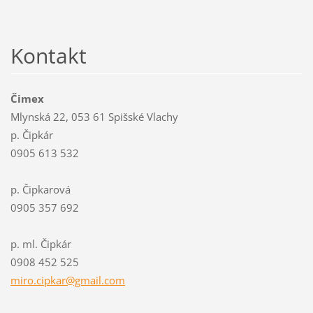
Kontakt
Čimex
Mlynská 22, 053 61 Spišské Vlachy
p. Čipkár
0905 613 532
p. Čipkarová
0905 357 692
p. ml. Čipkár
0908 452 525
miro.cip
kar@gmai
l.com