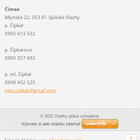
Čimex
Mlynská 22, 053 61 Spišské Vlachy
p. Čipkár
0905 613 532
p. Čipkarová
0905 357 692
p. ml. Čipkár
0908 452 525
miro.cip
kar@gmai
l.com
© 2012 Všetky práva vyhradené.
Vytvorte si web stránku zdarma!