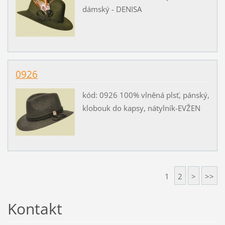
dámský - DENISA
0926
kód: 0926 100% vlněná plsť, pánský,
klobouk do kapsy, nátylník-EVŽEN
1
2
>
>>
Kontakt